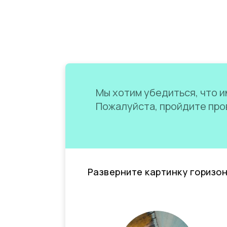
Мы хотим убедиться, что им
Пожалуйста, пройдите пров
Разверните картинку горизо