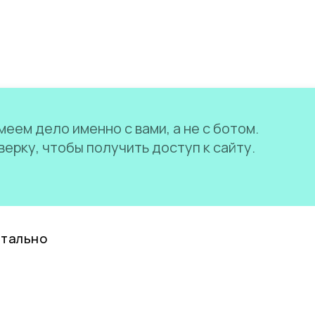
еем дело именно с вами, а не с ботом.
ерку, чтобы получить доступ к сайту.
нтально