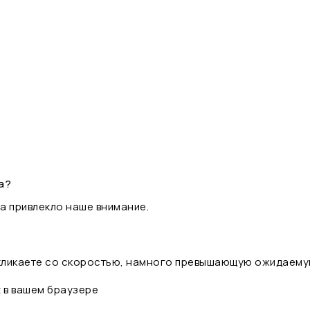
а?
а привлекло наше внимание.
 кликаете со скоростью, намного превышающую ожидаему
t в вашем браузере