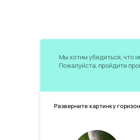
Мы хотим убедиться, что им
Пожалуйста, пройдите пров
Разверните картинку горизо