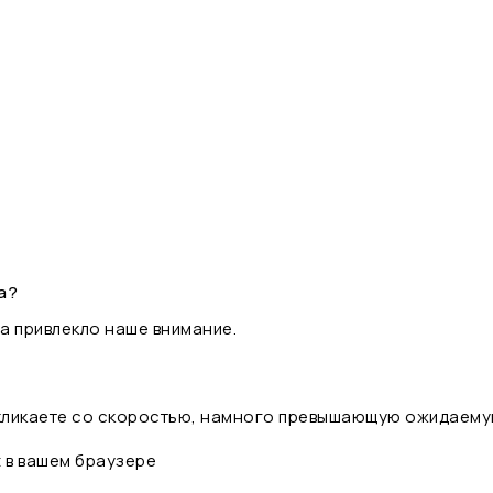
а?
а привлекло наше внимание.
 кликаете со скоростью, намного превышающую ожидаему
t в вашем браузере