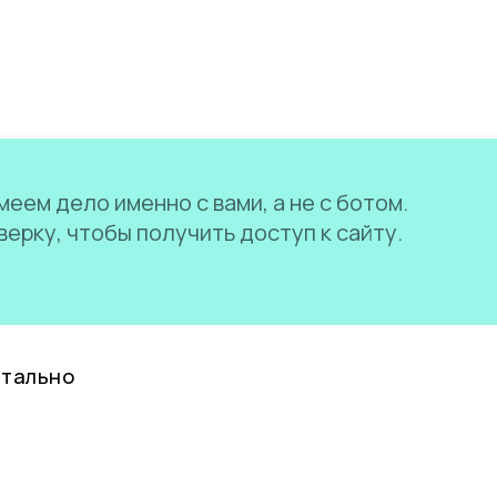
еем дело именно с вами, а не с ботом.
ерку, чтобы получить доступ к сайту.
нтально