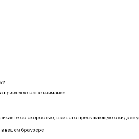
а?
а привлекло наше внимание.
 кликаете со скоростью, намного превышающую ожидаему
t в вашем браузере