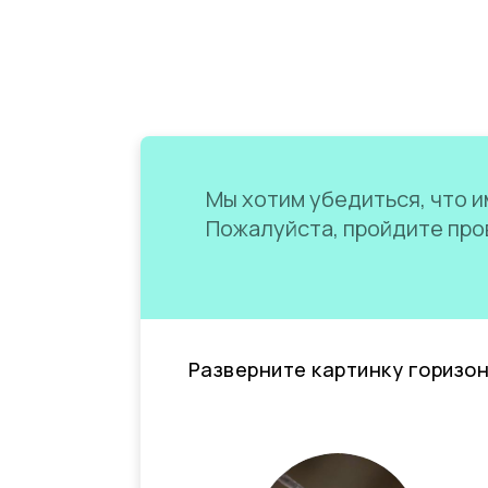
Мы хотим убедиться, что им
Пожалуйста, пройдите пров
Разверните картинку горизо