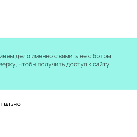
еем дело именно с вами, а не с ботом.
ерку, чтобы получить доступ к сайту.
нтально