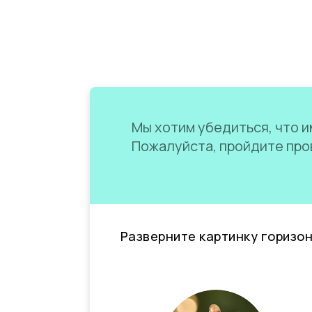
Мы хотим убедиться, что им
Пожалуйста, пройдите пров
Разверните картинку горизо