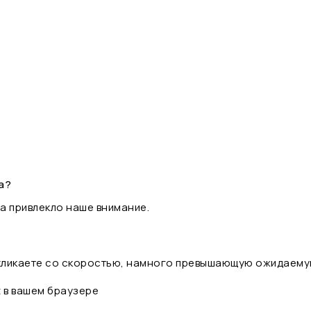
а?
а привлекло наше внимание.
 кликаете со скоростью, намного превышающую ожидаему
t в вашем браузере