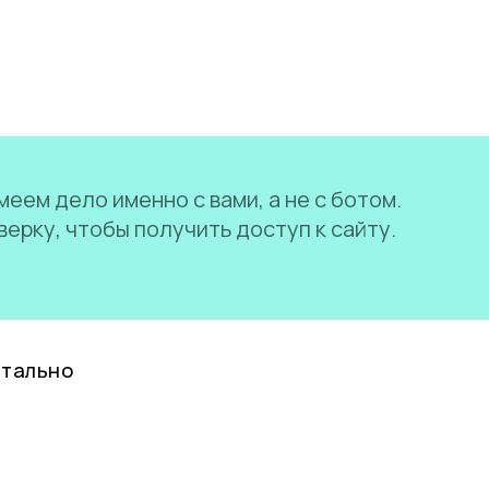
еем дело именно с вами, а не с ботом.
ерку, чтобы получить доступ к сайту.
нтально