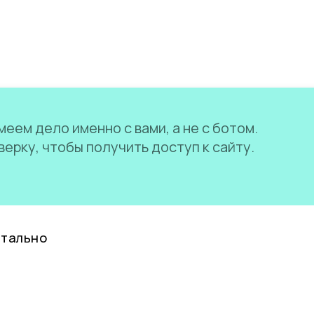
еем дело именно с вами, а не с ботом.
ерку, чтобы получить доступ к сайту.
нтально