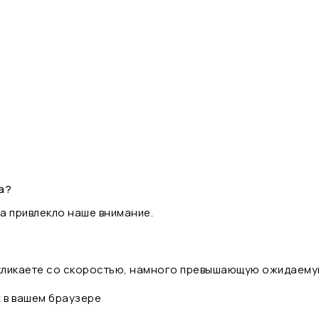
а?
а привлекло наше внимание.
 кликаете со скоростью, намного превышающую ожидаему
t в вашем браузере