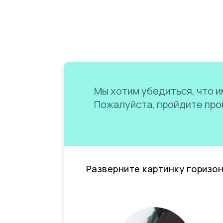
Мы хотим убедиться, что им
Пожалуйста, пройдите пров
Разверните картинку горизо