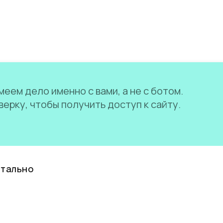
еем дело именно с вами, а не с ботом.
ерку, чтобы получить доступ к сайту.
нтально