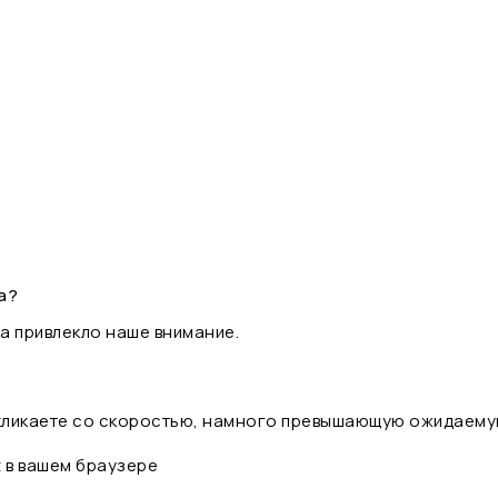
а?
а привлекло наше внимание.
 кликаете со скоростью, намного превышающую ожидаему
t в вашем браузере