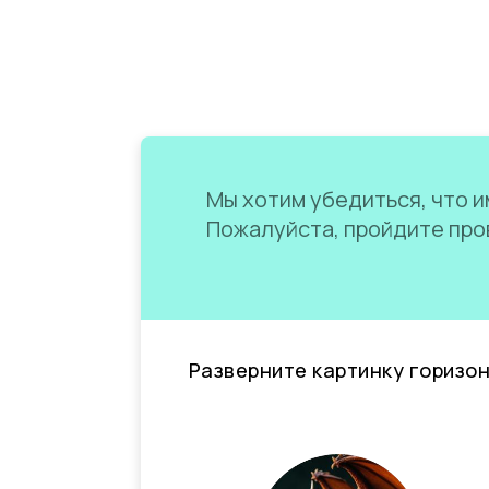
Мы хотим убедиться, что им
Пожалуйста, пройдите пров
Разверните картинку горизо