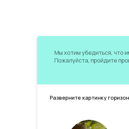
Мы хотим убедиться, что им
Пожалуйста, пройдите пров
Разверните картинку горизо