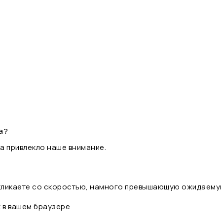
а?
а привлекло наше внимание.
 кликаете со скоростью, намного превышающую ожидаему
t в вашем браузере