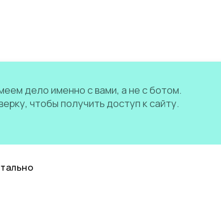
еем дело именно с вами, а не с ботом.
ерку, чтобы получить доступ к сайту.
нтально