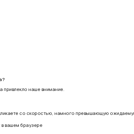
а?
а привлекло наше внимание.
 кликаете со скоростью, намного превышающую ожидаему
t в вашем браузере