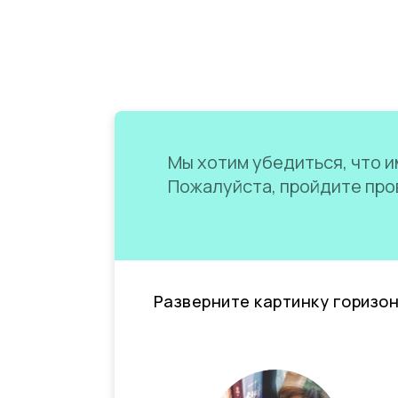
Мы хотим убедиться, что им
Пожалуйста, пройдите пров
Разверните картинку горизо