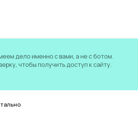
еем дело именно с вами, а не с ботом.
ерку, чтобы получить доступ к сайту.
нтально