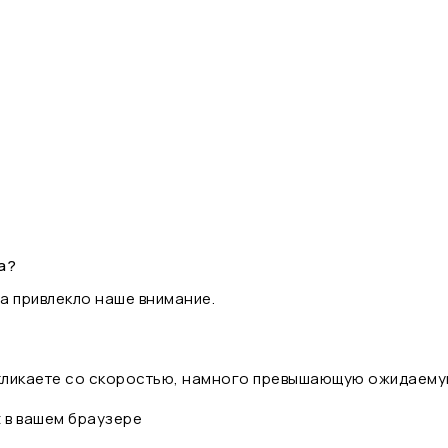
а?
а привлекло наше внимание.
 кликаете со скоростью, намного превышающую ожидаему
t в вашем браузере