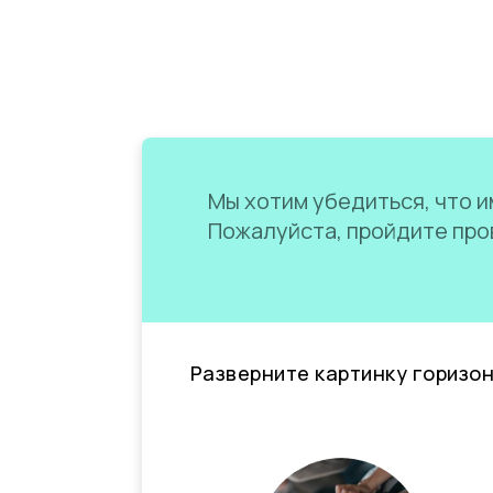
Мы хотим убедиться, что им
Пожалуйста, пройдите пров
Разверните картинку горизо