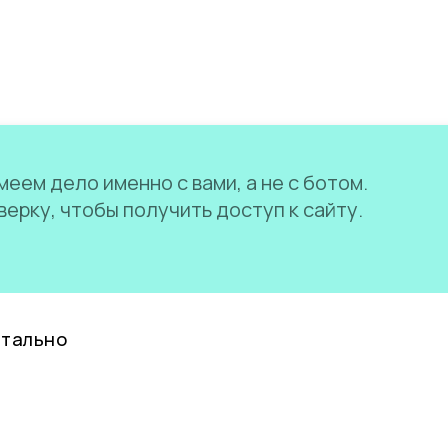
еем дело именно с вами, а не с ботом.
ерку, чтобы получить доступ к сайту.
нтально