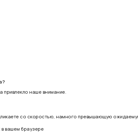
а?
а привлекло наше внимание.
 кликаете со скоростью, намного превышающую ожидаему
t в вашем браузере