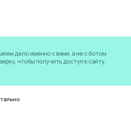
еем дело именно с вами, а не с ботом.
ерку, чтобы получить доступ к сайту.
нтально