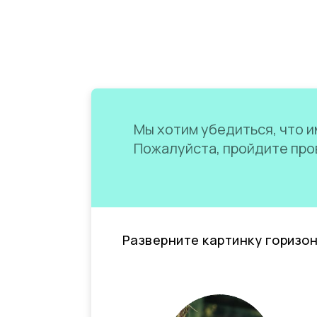
Мы хотим убедиться, что им
Пожалуйста, пройдите пров
Разверните картинку горизо