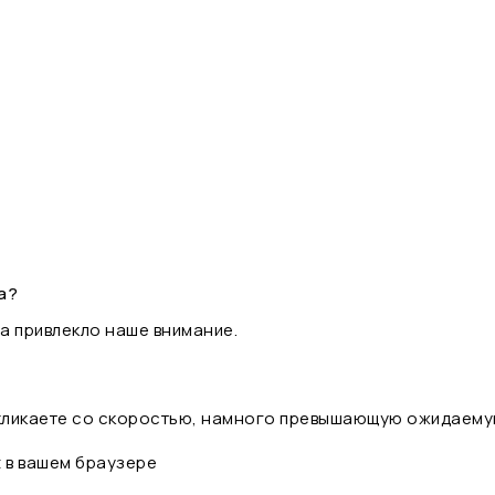
а?
а привлекло наше внимание.
 кликаете со скоростью, намного превышающую ожидаему
t в вашем браузере