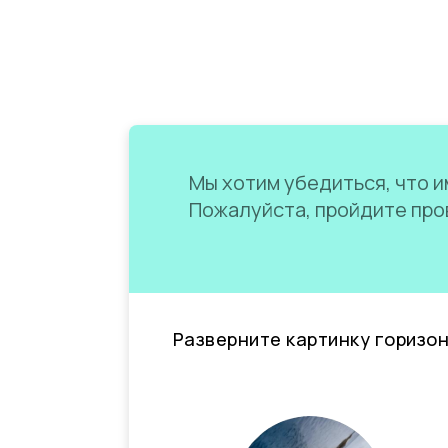
Мы хотим убедиться, что им
Пожалуйста, пройдите пров
Разверните картинку горизо