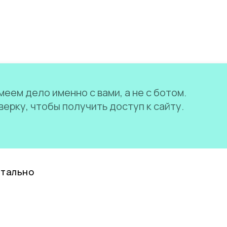
еем дело именно с вами, а не с ботом.
ерку, чтобы получить доступ к сайту.
нтально