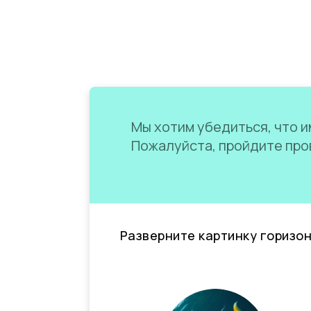
Мы хотим убедиться, что им
Пожалуйста, пройдите пров
Разверните картинку горизо