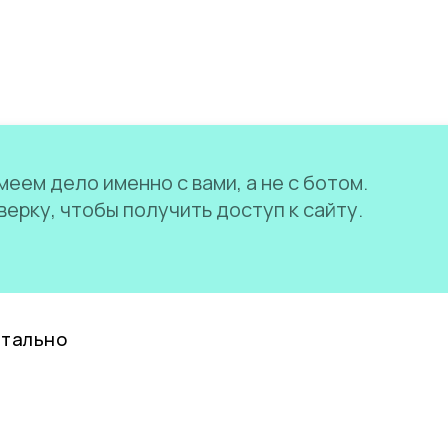
еем дело именно с вами, а не с ботом.
ерку, чтобы получить доступ к сайту.
нтально