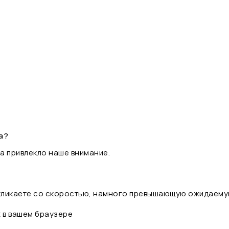
а?
а привлекло наше внимание.
 кликаете со скоростью, намного превышающую ожидаему
t в вашем браузере