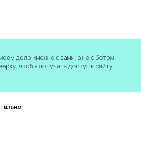
еем дело именно с вами, а не с ботом.
ерку, чтобы получить доступ к сайту.
нтально