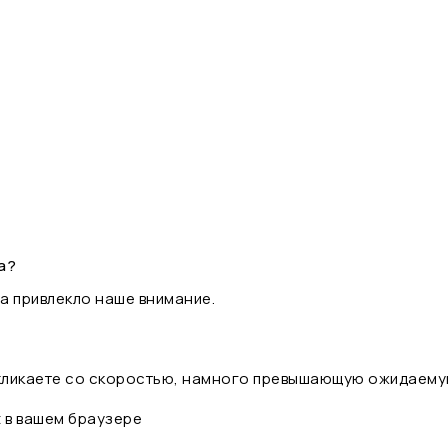
а?
а привлекло наше внимание.
 кликаете со скоростью, намного превышающую ожидаему
t в вашем браузере