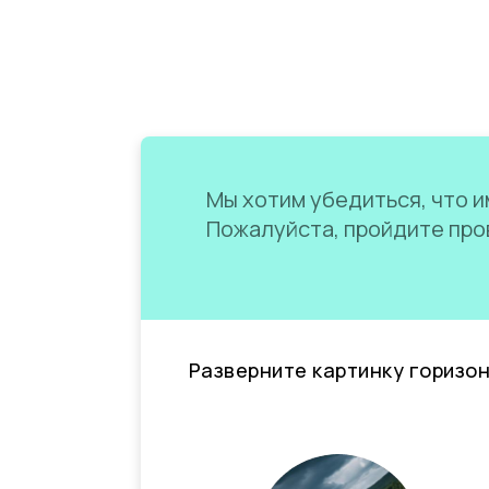
Мы хотим убедиться, что им
Пожалуйста, пройдите пров
Разверните картинку горизо