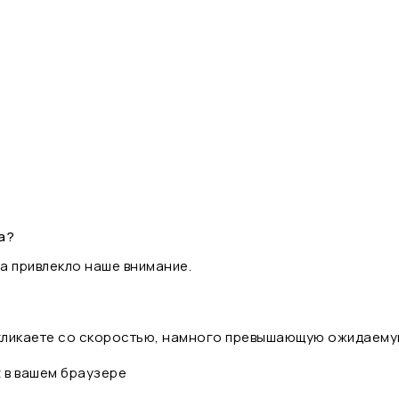
а?
а привлекло наше внимание.
 кликаете со скоростью, намного превышающую ожидаему
t в вашем браузере