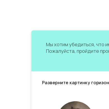
Мы хотим убедиться, что им
Пожалуйста, пройдите пров
Разверните картинку горизо