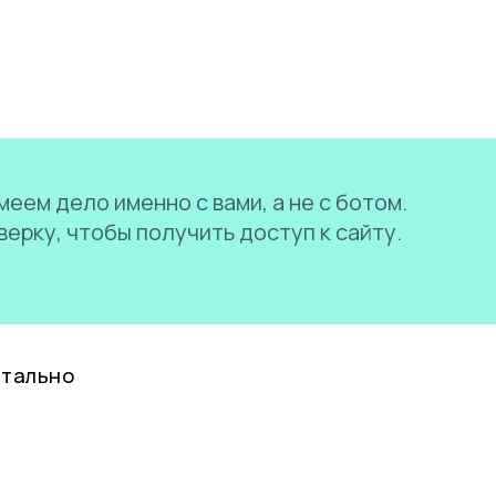
еем дело именно с вами, а не с ботом.
ерку, чтобы получить доступ к сайту.
нтально