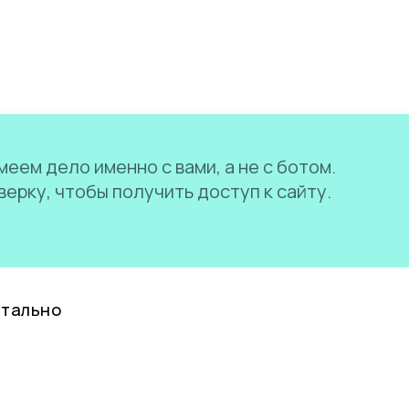
еем дело именно с вами, а не с ботом.
ерку, чтобы получить доступ к сайту.
нтально