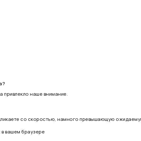
а?
а привлекло наше внимание.
 кликаете со скоростью, намного превышающую ожидаему
t в вашем браузере