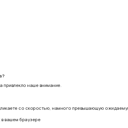
а?
а привлекло наше внимание.
 кликаете со скоростью, намного превышающую ожидаему
t в вашем браузере