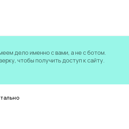
еем дело именно с вами, а не с ботом.
ерку, чтобы получить доступ к сайту.
нтально