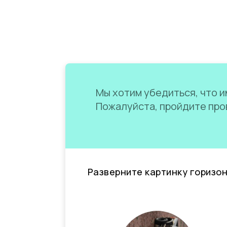
Мы хотим убедиться, что им
Пожалуйста, пройдите пров
Разверните картинку горизо