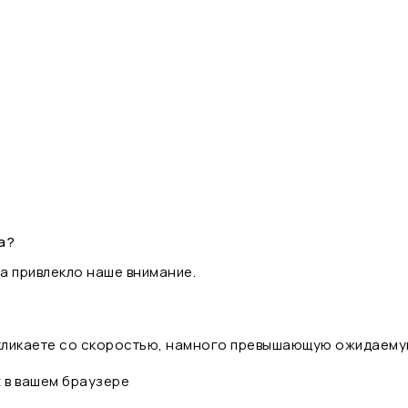
а?
а привлекло наше внимание.
 кликаете со скоростью, намного превышающую ожидаему
t в вашем браузере