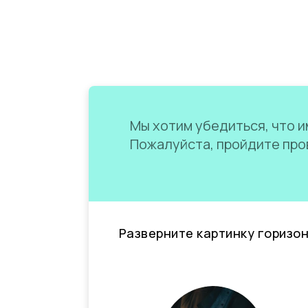
Мы хотим убедиться, что им
Пожалуйста, пройдите пров
Разверните картинку горизо