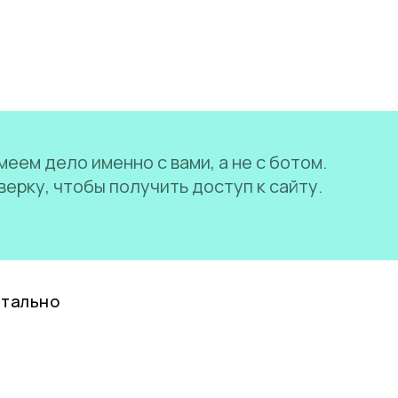
еем дело именно с вами, а не с ботом.
ерку, чтобы получить доступ к сайту.
нтально