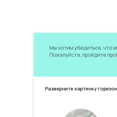
Мы хотим убедиться, что им
Пожалуйста, пройдите пров
Разверните картинку горизо