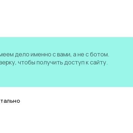
еем дело именно с вами, а не с ботом.
ерку, чтобы получить доступ к сайту.
нтально