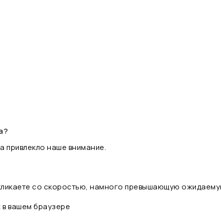
а?
а привлекло наше внимание.
 кликаете со скоростью, намного превышающую ожидаему
t в вашем браузере