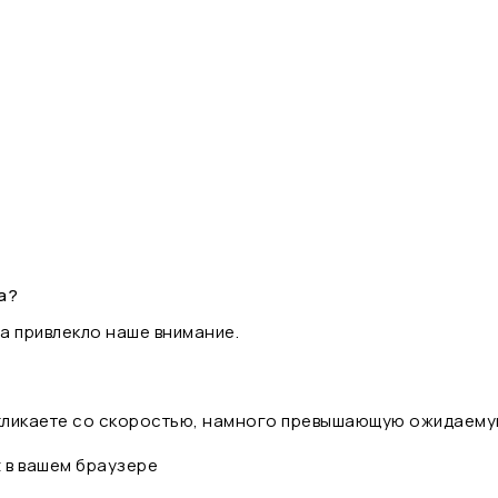
а?
а привлекло наше внимание.
 кликаете со скоростью, намного превышающую ожидаему
t в вашем браузере