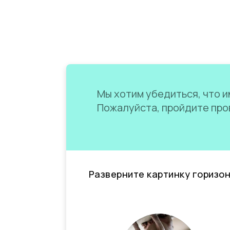
Мы хотим убедиться, что им
Пожалуйста, пройдите пров
Разверните картинку горизо