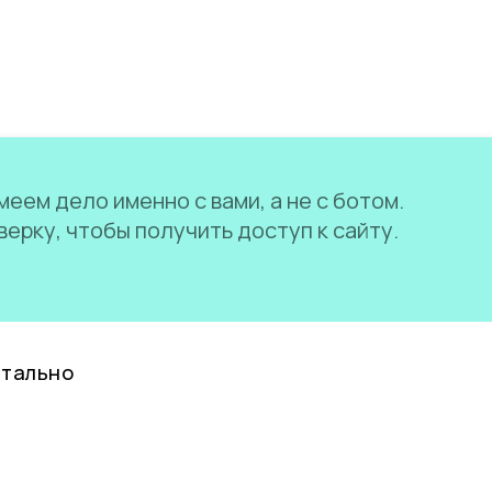
еем дело именно с вами, а не с ботом.
ерку, чтобы получить доступ к сайту.
нтально