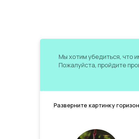
Мы хотим убедиться, что им
Пожалуйста, пройдите пров
Разверните картинку горизо