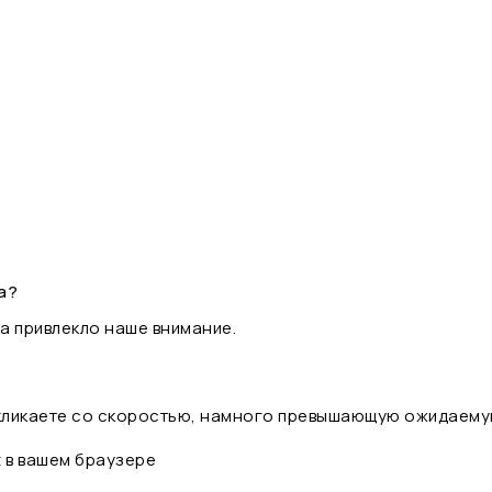
а?
а привлекло наше внимание.
 кликаете со скоростью, намного превышающую ожидаему
t в вашем браузере