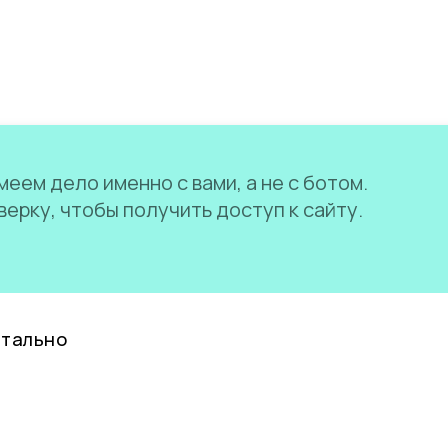
еем дело именно с вами, а не с ботом.
ерку, чтобы получить доступ к сайту.
нтально