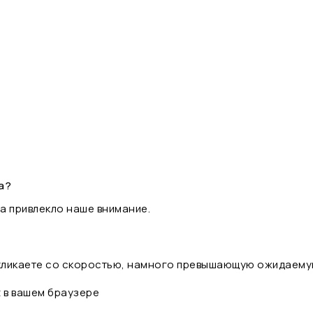
а?
а привлекло наше внимание.
 кликаете со скоростью, намного превышающую ожидаему
t в вашем браузере