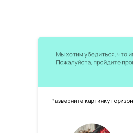
Мы хотим убедиться, что им
Пожалуйста, пройдите пров
Разверните картинку горизо