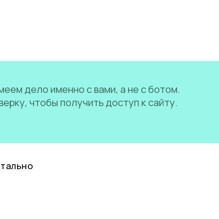
еем дело именно с вами, а не с ботом.
ерку, чтобы получить доступ к сайту.
нтально