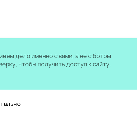
еем дело именно с вами, а не с ботом.
ерку, чтобы получить доступ к сайту.
нтально