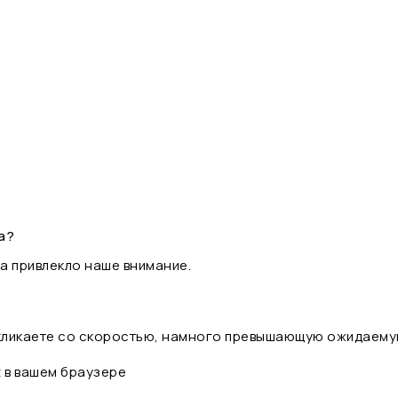
а?
а привлекло наше внимание.
 кликаете со скоростью, намного превышающую ожидаему
t в вашем браузере