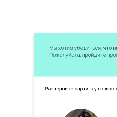
Мы хотим убедиться, что им
Пожалуйста, пройдите пров
Разверните картинку горизо