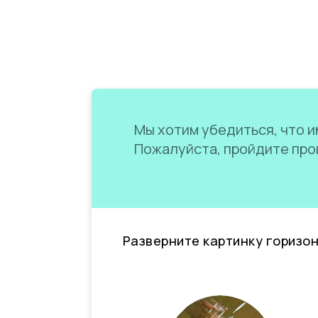
Мы хотим убедиться, что им
Пожалуйста, пройдите пров
Разверните картинку горизо