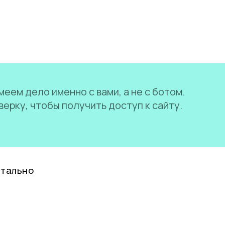
еем дело именно с вами, а не с ботом.
ерку, чтобы получить доступ к сайту.
нтально