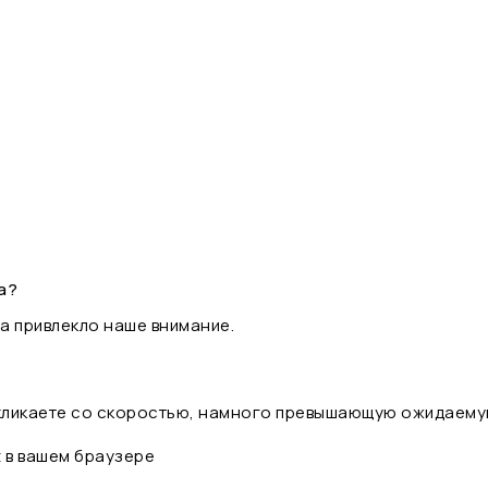
а?
а привлекло наше внимание.
 кликаете со скоростью, намного превышающую ожидаему
t в вашем браузере