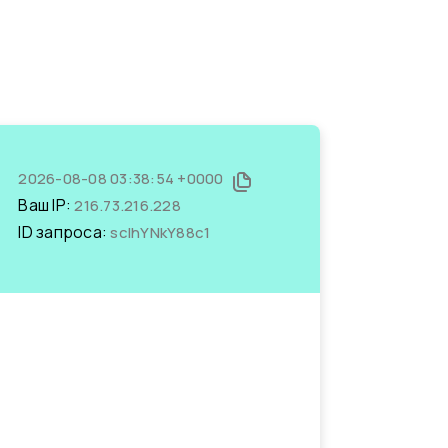
2026-08-08 03:38:54 +0000
Ваш IP:
216.73.216.228
ID запроса:
scIhYNkY88c1