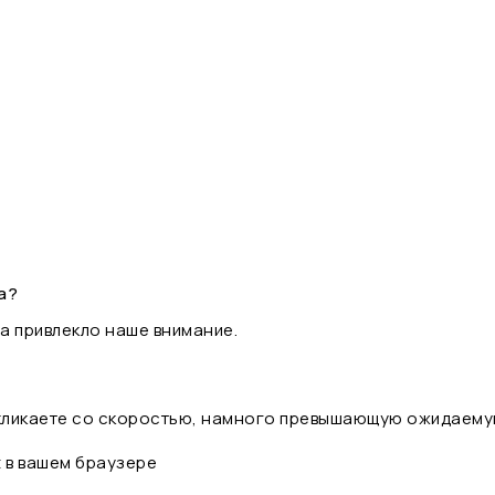
а?
а привлекло наше внимание.
 кликаете со скоростью, намного превышающую ожидаему
t в вашем браузере