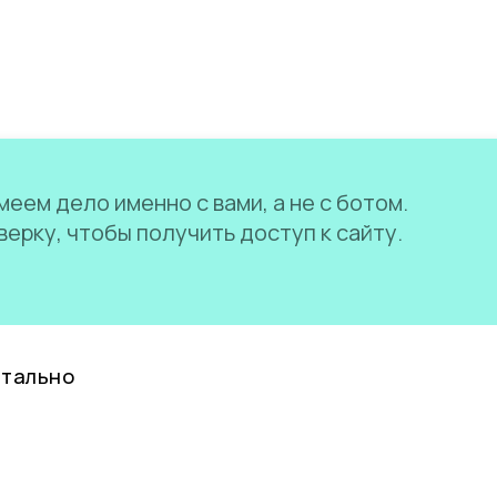
еем дело именно с вами, а не с ботом.
ерку, чтобы получить доступ к сайту.
нтально