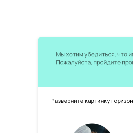
Мы хотим убедиться, что им
Пожалуйста, пройдите пров
Разверните картинку горизо