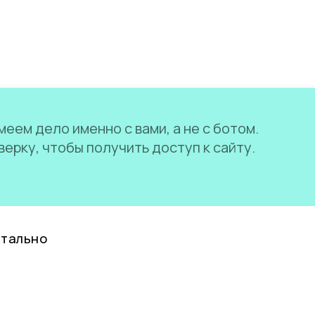
еем дело именно с вами, а не с ботом.
ерку, чтобы получить доступ к сайту.
нтально