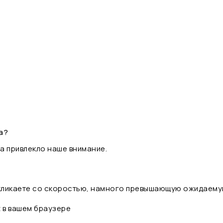
а?
а привлекло наше внимание.
 кликаете со скоростью, намного превышающую ожидаему
t в вашем браузере