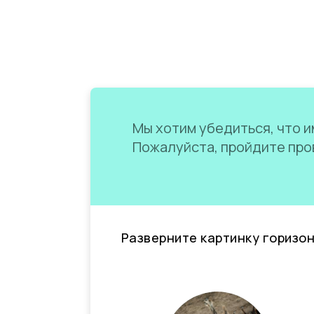
Мы хотим убедиться, что им
Пожалуйста, пройдите пров
Разверните картинку горизо