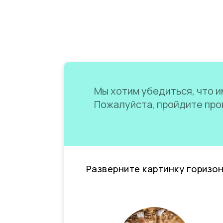
Мы хотим убедиться, что им
Пожалуйста, пройдите пров
Разверните картинку горизо