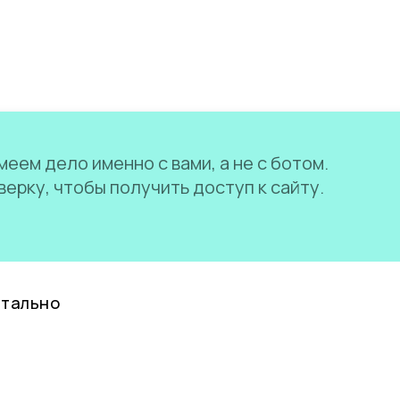
еем дело именно с вами, а не с ботом.
ерку, чтобы получить доступ к сайту.
нтально