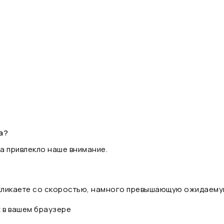
а?
а привлекло наше внимание.
 кликаете со скоростью, намного превышающую ожидаему
t в вашем браузере