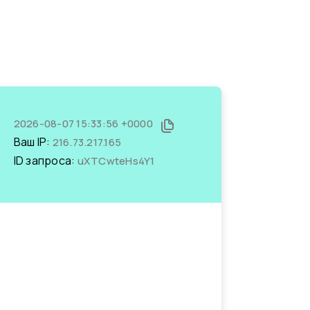
2026-08-07 15:33:56 +0000
Ваш IP:
216.73.217.165
ID запроса:
uXTCwteHs4Y1