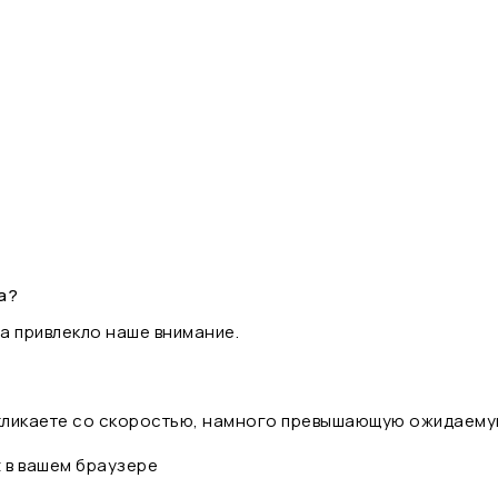
а?
а привлекло наше внимание.
 кликаете со скоростью, намного превышающую ожидаему
t в вашем браузере