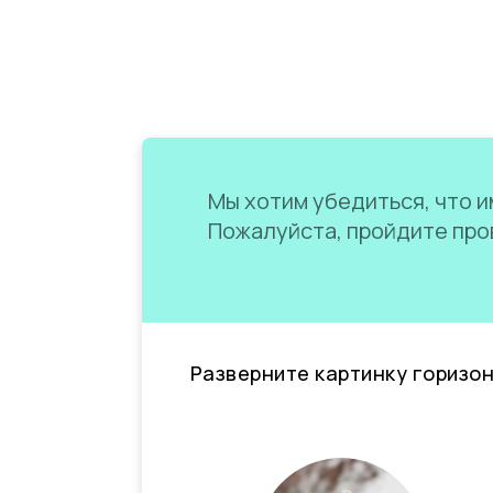
Мы хотим убедиться, что им
Пожалуйста, пройдите пров
Разверните картинку горизо