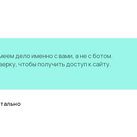
еем дело именно с вами, а не с ботом.
ерку, чтобы получить доступ к сайту.
нтально