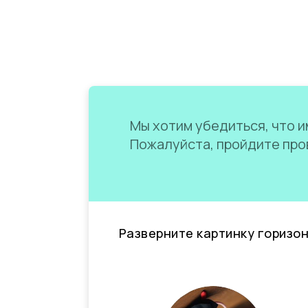
Мы хотим убедиться, что им
Пожалуйста, пройдите пров
Разверните картинку горизо