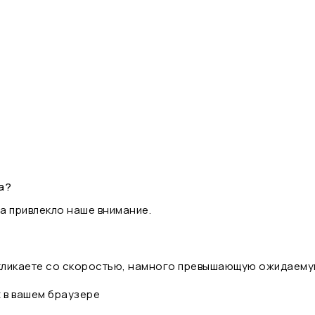
а?
а привлекло наше внимание.
 кликаете со скоростью, намного превышающую ожидаему
t в вашем браузере