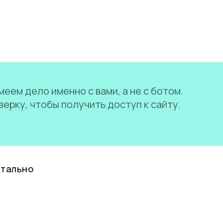
еем дело именно с вами, а не с ботом.
ерку, чтобы получить доступ к сайту.
нтально