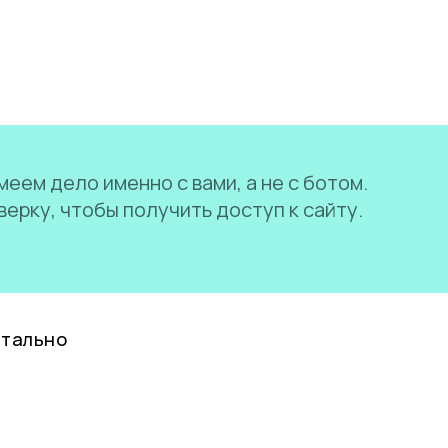
еем дело именно с вами, а не с ботом.
ерку, чтобы получить доступ к сайту.
нтально