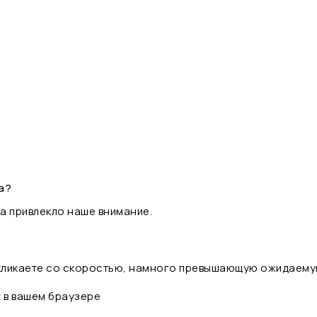
а?
а привлекло наше внимание.
 кликаете со скоростью, намного превышающую ожидаему
t в вашем браузере