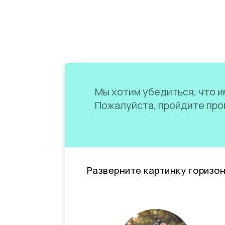
Мы хотим убедиться, что им
Пожалуйста, пройдите пров
Разверните картинку горизо