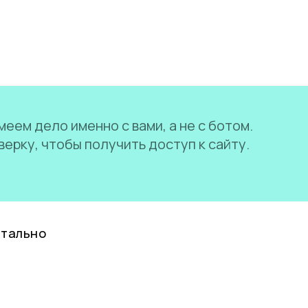
еем дело именно с вами, а не с ботом.
ерку, чтобы получить доступ к сайту.
нтально