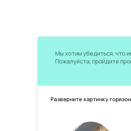
Мы хотим убедиться, что им
Пожалуйста, пройдите пров
Разверните картинку горизо