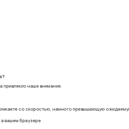
а?
а привлекло наше внимание.
 кликаете со скоростью, намного превышающую ожидаему
t в вашем браузере