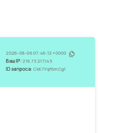
2026-08-06 07:46:12 +0000
Ваш IP:
216.73.217.145
ID запроса:
CkK7Yqf6mCg1