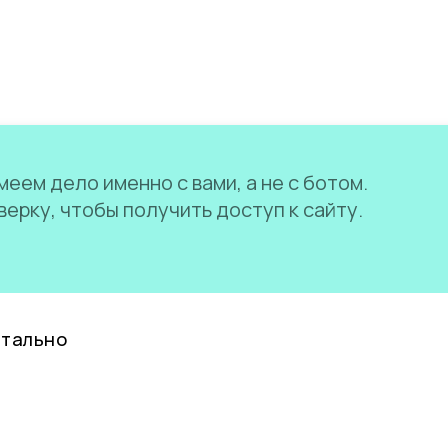
еем дело именно с вами, а не с ботом.
ерку, чтобы получить доступ к сайту.
нтально