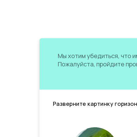
Мы хотим убедиться, что им
Пожалуйста, пройдите пров
Разверните картинку горизо