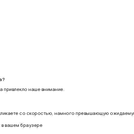
а?
а привлекло наше внимание.
 кликаете со скоростью, намного превышающую ожидаему
t в вашем браузере