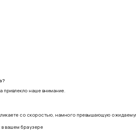
а?
а привлекло наше внимание.
 кликаете со скоростью, намного превышающую ожидаему
t в вашем браузере