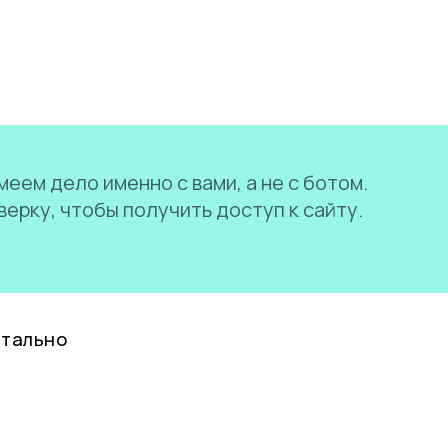
еем дело именно с вами, а не с ботом.
ерку, чтобы получить доступ к сайту.
нтально