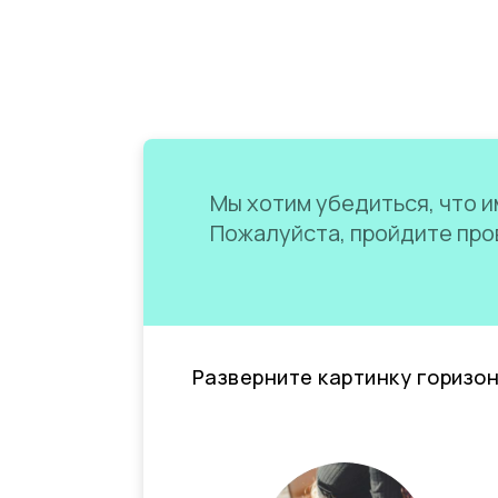
Мы хотим убедиться, что им
Пожалуйста, пройдите пров
Разверните картинку горизо