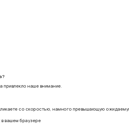
а?
а привлекло наше внимание.
 кликаете со скоростью, намного превышающую ожидаему
t в вашем браузере