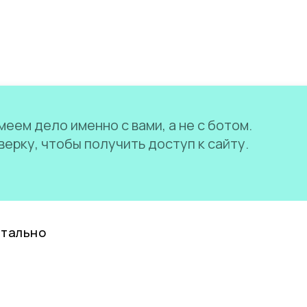
еем дело именно с вами, а не с ботом.
ерку, чтобы получить доступ к сайту.
нтально