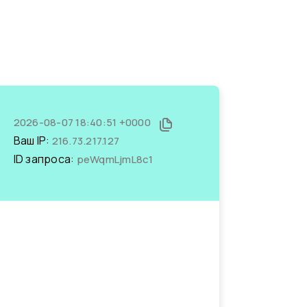
2026-08-07 18:40:51 +0000
Ваш IP:
216.73.217.127
ID запроса:
peWqmLjmL8c1