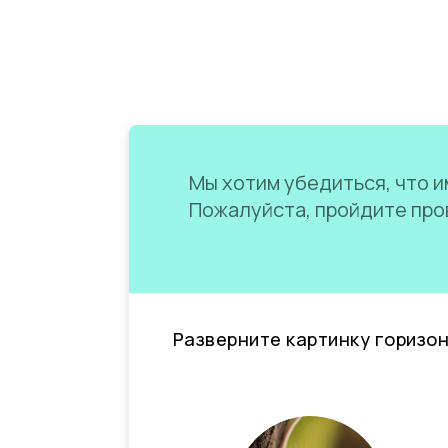
Мы хотим убедиться, что им
Пожалуйста, пройдите пров
Разверните картинку горизо