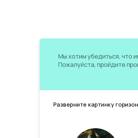
Мы хотим убедиться, что им
Пожалуйста, пройдите пров
Разверните картинку горизо