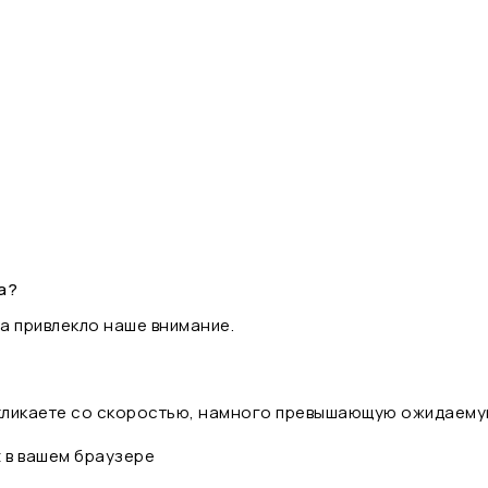
а?
а привлекло наше внимание.
 кликаете со скоростью, намного превышающую ожидаему
t в вашем браузере