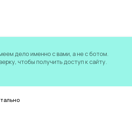
еем дело именно с вами, а не с ботом.
ерку, чтобы получить доступ к сайту.
нтально