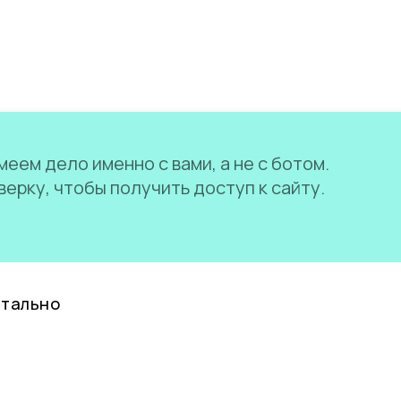
еем дело именно с вами, а не с ботом.
ерку, чтобы получить доступ к сайту.
нтально