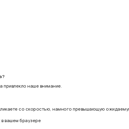
а?
а привлекло наше внимание.
 кликаете со скоростью, намного превышающую ожидаему
t в вашем браузере