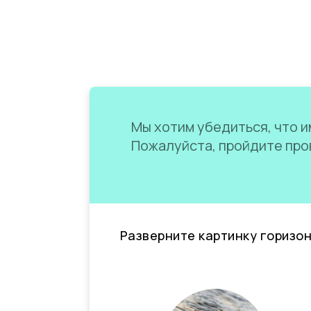
Мы хотим убедиться, что им
Пожалуйста, пройдите пров
Разверните картинку горизо