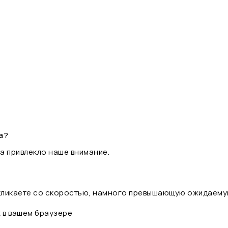
а?
а привлекло наше внимание.
 кликаете со скоростью, намного превышающую ожидаему
t в вашем браузере