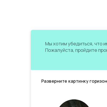
Мы хотим убедиться, что им
Пожалуйста, пройдите пров
Разверните картинку горизо