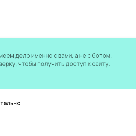
еем дело именно с вами, а не с ботом.
ерку, чтобы получить доступ к сайту.
нтально