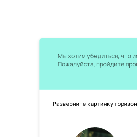
Мы хотим убедиться, что им
Пожалуйста, пройдите пров
Разверните картинку горизо