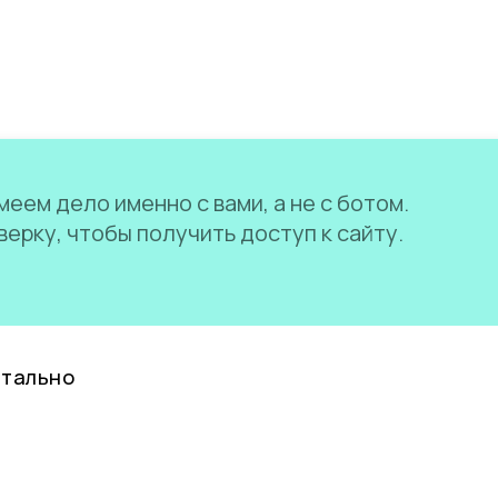
еем дело именно с вами, а не с ботом.
ерку, чтобы получить доступ к сайту.
нтально