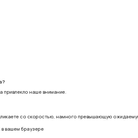
а?
а привлекло наше внимание.
 кликаете со скоростью, намного превышающую ожидаему
t в вашем браузере