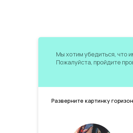
Мы хотим убедиться, что им
Пожалуйста, пройдите пров
Разверните картинку горизо