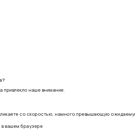
а?
а привлекло наше внимание.
 кликаете со скоростью, намного превышающую ожидаему
t в вашем браузере