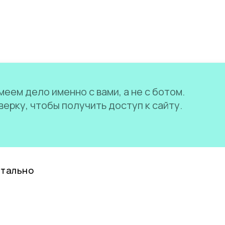
еем дело именно с вами, а не с ботом.
ерку, чтобы получить доступ к сайту.
нтально