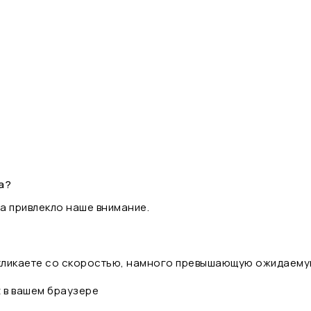
а?
а привлекло наше внимание.
 кликаете со скоростью, намного превышающую ожидаему
t в вашем браузере