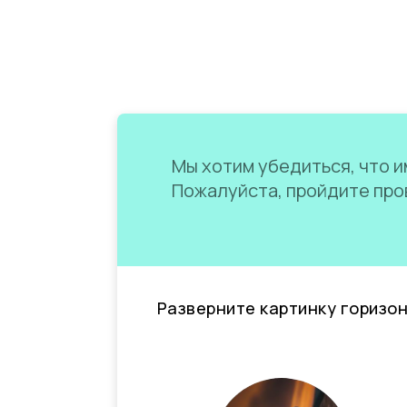
Мы хотим убедиться, что им
Пожалуйста, пройдите пров
Разверните картинку горизо