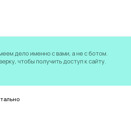
еем дело именно с вами, а не с ботом.
ерку, чтобы получить доступ к сайту.
нтально