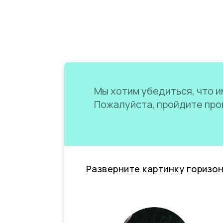
Мы хотим убедиться, что им
Пожалуйста, пройдите пров
Разверните картинку горизо