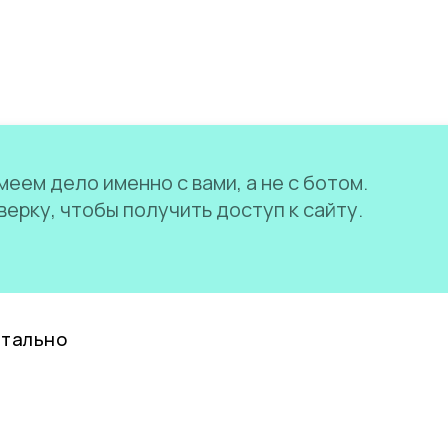
еем дело именно с вами, а не с ботом.
ерку, чтобы получить доступ к сайту.
нтально