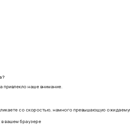
а?
а привлекло наше внимание.
 кликаете со скоростью, намного превышающую ожидаему
t в вашем браузере