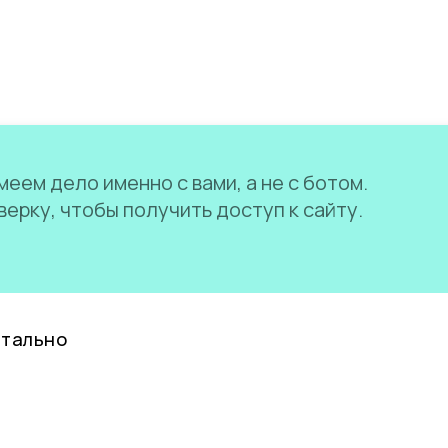
еем дело именно с вами, а не с ботом.
ерку, чтобы получить доступ к сайту.
нтально