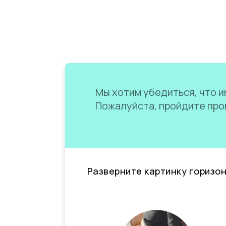
Мы хотим убедиться, что им
Пожалуйста, пройдите пров
Разверните картинку горизо