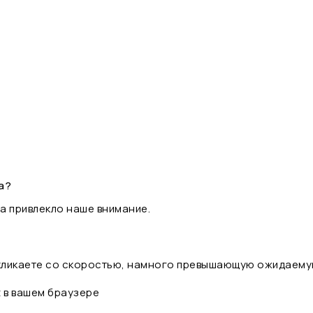
а?
а привлекло наше внимание.
 кликаете со скоростью, намного превышающую ожидаему
t в вашем браузере