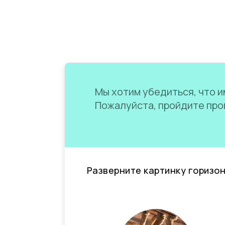
Мы хотим убедиться, что им
Пожалуйста, пройдите пров
Разверните картинку горизо