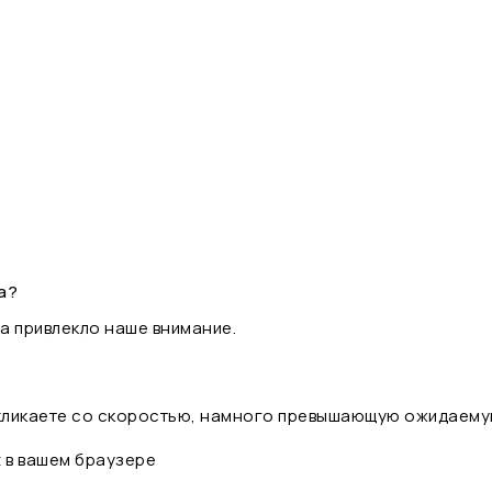
а?
а привлекло наше внимание.
 кликаете со скоростью, намного превышающую ожидаему
t в вашем браузере