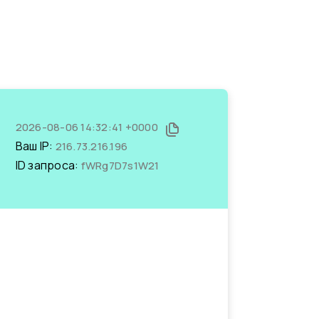
2026-08-06 14:32:41 +0000
Ваш IP:
216.73.216.196
ID запроса:
fWRg7D7s1W21