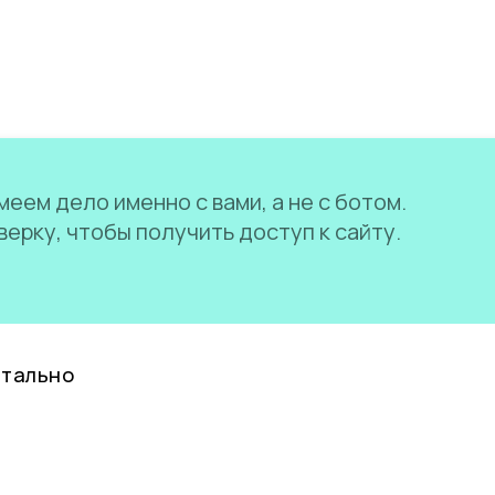
еем дело именно с вами, а не с ботом.
ерку, чтобы получить доступ к сайту.
нтально