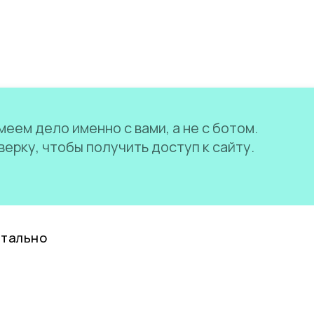
еем дело именно с вами, а не с ботом.
ерку, чтобы получить доступ к сайту.
нтально