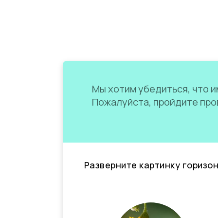
Мы хотим убедиться, что им
Пожалуйста, пройдите пров
Разверните картинку горизо