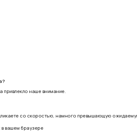
а?
а привлекло наше внимание.
 кликаете со скоростью, намного превышающую ожидаему
t в вашем браузере