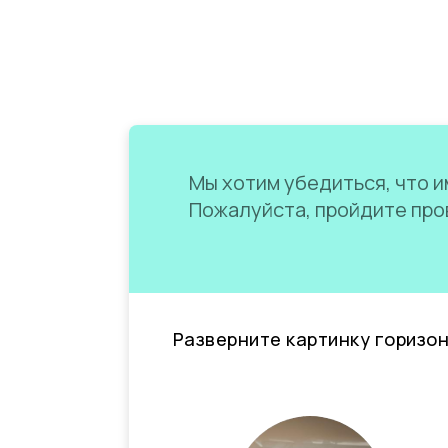
Мы хотим убедиться, что им
Пожалуйста, пройдите пров
Разверните картинку горизо