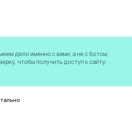
еем дело именно с вами, а не с ботом.
ерку, чтобы получить доступ к сайту.
нтально