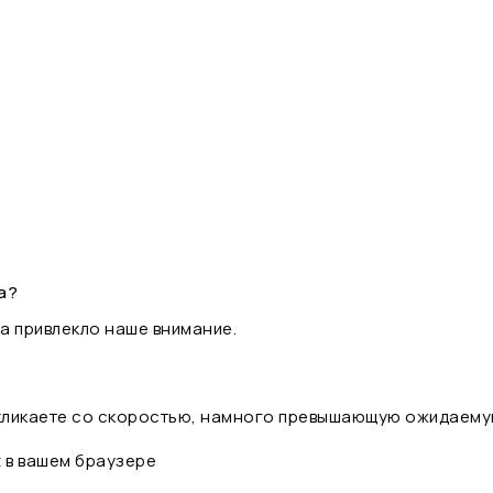
а?
а привлекло наше внимание.
 кликаете со скоростью, намного превышающую ожидаему
t в вашем браузере