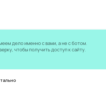
еем дело именно с вами, а не с ботом.
ерку, чтобы получить доступ к сайту.
нтально