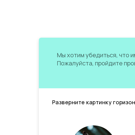
Мы хотим убедиться, что им
Пожалуйста, пройдите пров
Разверните картинку горизо