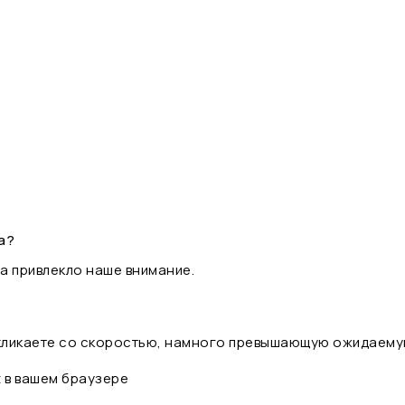
а?
а привлекло наше внимание.
 кликаете со скоростью, намного превышающую ожидаему
t в вашем браузере