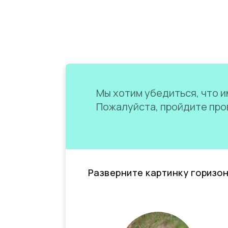
Мы хотим убедиться, что им
Пожалуйста, пройдите пров
Разверните картинку горизо