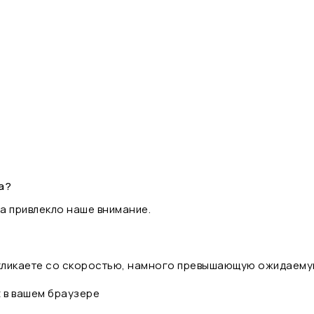
а?
а привлекло наше внимание.
 кликаете со скоростью, намного превышающую ожидаему
t в вашем браузере