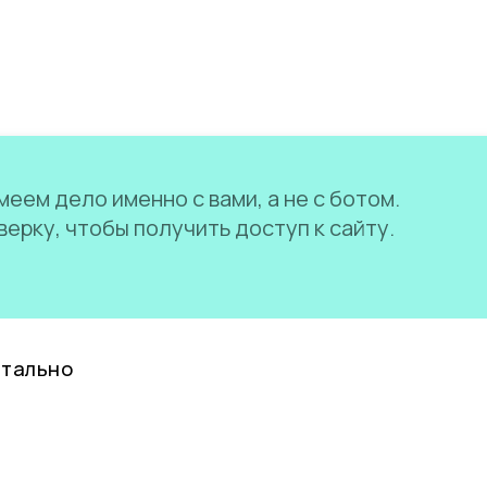
еем дело именно с вами, а не с ботом.
ерку, чтобы получить доступ к сайту.
нтально