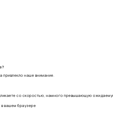
а?
а привлекло наше внимание.
 кликаете со скоростью, намного превышающую ожидаему
t в вашем браузере