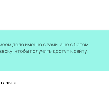
еем дело именно с вами, а не с ботом.
ерку, чтобы получить доступ к сайту.
нтально