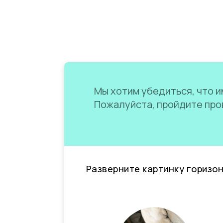
Мы хотим убедиться, что им
Пожалуйста, пройдите пров
Разверните картинку горизо