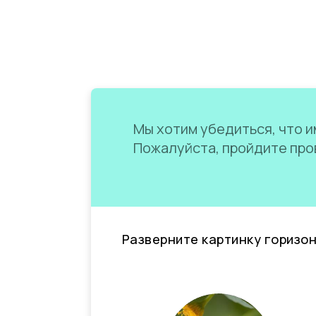
Мы хотим убедиться, что им
Пожалуйста, пройдите пров
Разверните картинку горизо