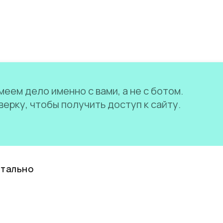
еем дело именно с вами, а не с ботом.
ерку, чтобы получить доступ к сайту.
нтально