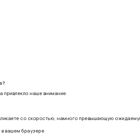
а?
а привлекло наше внимание.
 кликаете со скоростью, намного превышающую ожидаему
t в вашем браузере