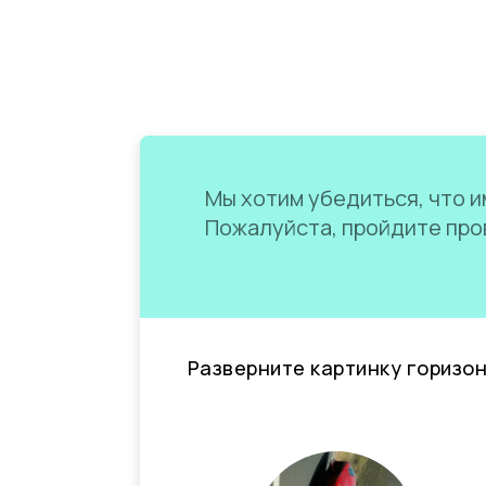
Мы хотим убедиться, что им
Пожалуйста, пройдите пров
Разверните картинку горизо