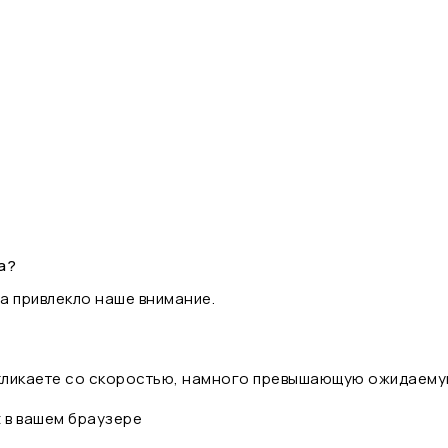
а?
а привлекло наше внимание.
 кликаете со скоростью, намного превышающую ожидаему
t в вашем браузере