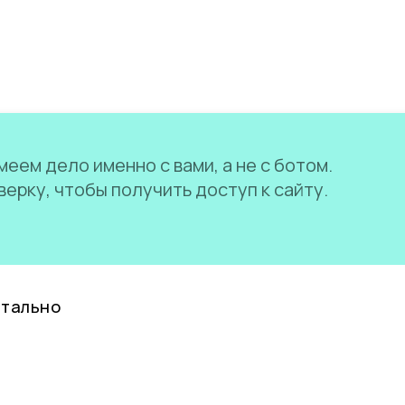
еем дело именно с вами, а не с ботом.
ерку, чтобы получить доступ к сайту.
нтально