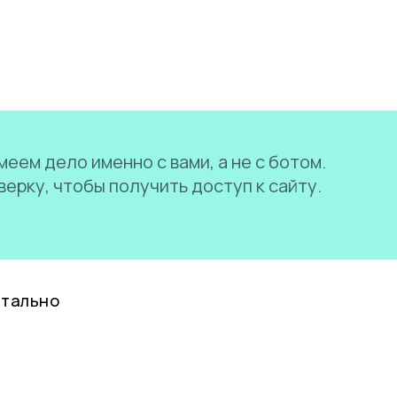
еем дело именно с вами, а не с ботом.
ерку, чтобы получить доступ к сайту.
нтально