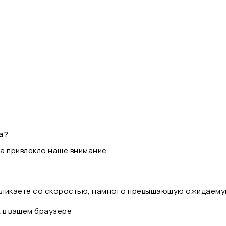
а?
а привлекло наше внимание.
 кликаете со скоростью, намного превышающую ожидаему
t в вашем браузере