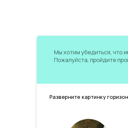
Мы хотим убедиться, что им
Пожалуйста, пройдите пров
Разверните картинку горизо